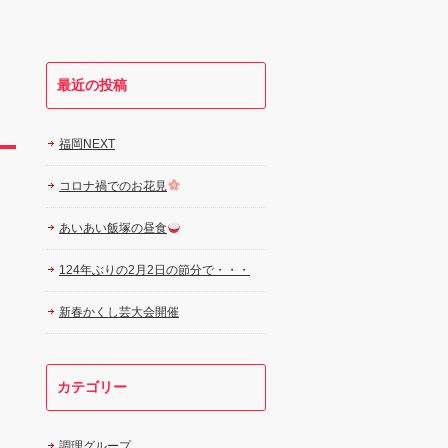
最近の投稿
福岡NEXT
コロナ禍でのお花見
あいあい飯塚の昼食
124年ぶりの2月2日の節分で・・・
新春かくし芸大会開催
カテゴリー
調理グループ