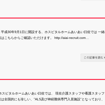
平成30年9月1日に開設する、ホスピタルホームあいあい曰佐では 一緒
らご確認いただけます。 http://aiai-recruit.com…
、ホスピタルホームあいあい曰佐では、 現在介護スタッフや看護スタッフ
は全国的にも珍しい、”ALS及び神経難病専門入居施設”となっており、