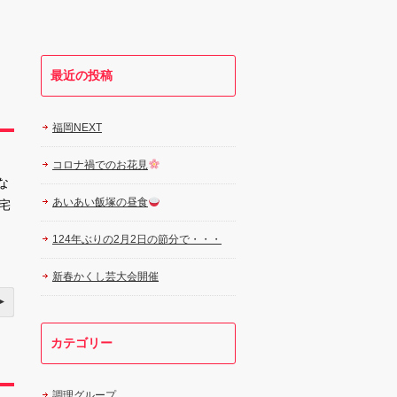
最近の投稿
福岡NEXT
コロナ禍でのお花見
な
あいあい飯塚の昼食
宅
124年ぶりの2月2日の節分で・・・
新春かくし芸大会開催
カテゴリー
調理グループ